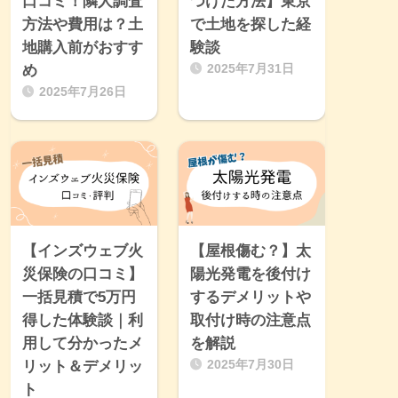
口コミ！隣人調査
つけた方法】東京
方法や費用は？土
で土地を探した経
地購入前がおすす
験談
め
2025年7月31日
2025年7月26日
【インズウェブ火
【屋根傷む？】太
災保険の口コミ】
陽光発電を後付け
一括見積で5万円
するデメリットや
得した体験談｜利
取付け時の注意点
用して分かったメ
を解説
リット＆デメリッ
2025年7月30日
ト